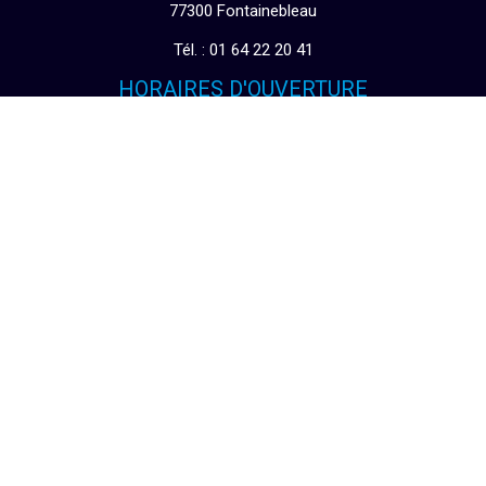
77300 Fontainebleau
Tél. : 01 64 22 20 41
HORAIRES D'OUVERTURE
Du lundi au vendredi
de 9h15 à 12h00
puis 14h00 à 19h00
Le samedi
de 10h00 à 12h00
puis de 14h00 à 19h00
INSCRIPTION NEWSLETTER
Suivez les actualités du moment
VALIDER
+ D'INFOS