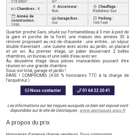
2
2
110.00m
m
Ascenseur :
Chauffage :
Chambres :
4
Non
Radiateur Gaz
Année de
Garage/box :
Parking :
construction :
Oui
1int/1ext
1930
Quartier proche Gare, située sur Fontainebleau à 5 min à pied de
la gare et porche de la forêt; une maison des années 30 à
rénover proposant au rez-de-chaussée : une entrée , un séjour
double traversant , une cuisine avec accès au jardin, un placard
et un wc. Au premier étage, un palier desservant 2 belles
chambres, un bureau et une salle d'eau avec wc.
Au deuxième étage deux pièces mansardées pouvant être
réunies en une grande chambre.
Sous-sol total, garage et jardin !
RARE ! COMPROMIS (4.00 % honoraires TTC à la charge de
l'acquéreur.)
Nous contacter
01 64 22 20 41
Les informations sur les risques auxquels ce bien est exposé sont
disponibles sur le site de Géorisques :
www.georisques.gouv.fr
A propos du prix
Honoraires d'agence charge vendeurs. Sous compromis