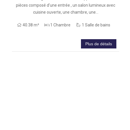
pièces composé d'une entrée , un salon lumineux avec
p
cuisine ouverte, une chambre, une...
40.38 m²
1 Chambre
1 Salle de bains
Plus de détails