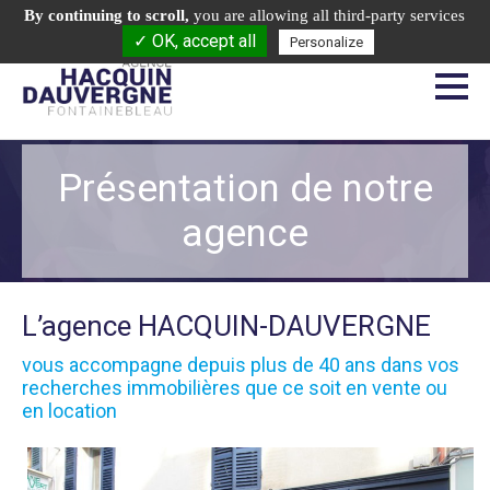
Appelez-nous:
01.64.22.20.41
By continuing to scroll,
you are allowing all third-party services
✓ OK, accept all
6, rue des Sablons - 77300 Fontainebleau
Personalize
Présentation de notre
agence
L’agence HACQUIN-DAUVERGNE
vous accompagne depuis plus de 40 ans dans vos
recherches immobilières que ce soit en vente ou
en location