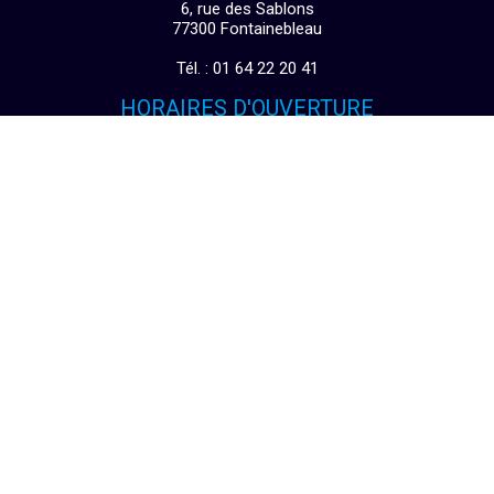
6, rue des Sablons
77300 Fontainebleau
Tél. : 01 64 22 20 41
HORAIRES D'OUVERTURE
Du lundi au vendredi
de 9h15 à 12h00
puis 14h00 à 19h00
Le samedi
de 10h00 à 12h00
puis de 14h00 à 19h00
INSCRIPTION NEWSLETTER
Suivez les actualités du moment
VALIDER