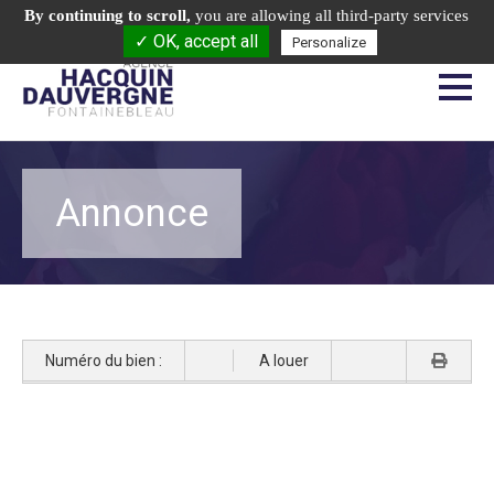
Appelez-nous:
01.64.22.20.41
By continuing to scroll,
you are allowing all third-party services
✓ OK, accept all
6, rue des Sablons - 77300 Fontainebleau
Personalize
Annonce
Numéro du bien :
A louer