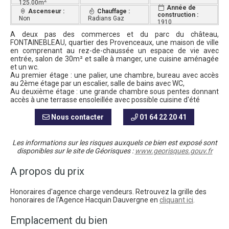
2
125.00m
Année de
Ascenseur :
Chauffage :
construction :
Non
Radians Gaz
1910
A deux pas des commerces et du parc du château,
FONTAINEBLEAU, quartier des Provenceaux, une maison de ville
en comprenant au rez-de-chaussée un espace de vie avec
entrée, salon de 30m² et salle à manger, une cuisine aménagée
et un wc.
Au premier étage : une palier, une chambre, bureau avec accès
au 2ème étage par un escalier, salle de bains avec WC,
Au deuxième étage : une grande chambre sous pentes donnant
accès à une terrasse ensoleillée avec possible cuisine d'été
Nous contacter
01 64 22 20 41
Les informations sur les risques auxquels ce bien est exposé sont
disponibles sur le site de Géorisques :
www.georisques.gouv.fr
A propos du prix
Honoraires d'agence charge vendeurs. Retrouvez la grille des
honoraires de l'Agence Hacquin Dauvergne en
cliquant ici
.
Emplacement du bien