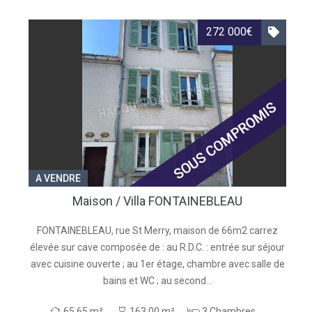
272 000€
A VENDRE
Maison / Villa FONTAINEBLEAU
FONTAINEBLEAU, rue St Merry, maison de 66m2 carrez
A
élevée sur cave composée de : au R.D.C. : entrée sur séjour
e
avec cuisine ouverte ; au 1er étage, chambre avec salle de
f
bains et WC ; au second...
65.65 m²
163.00 m²
3 Chambres